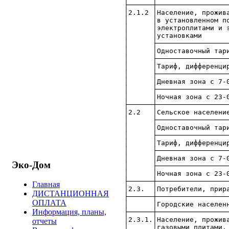
├──────┼─────────────────
│2.1.2 │Населен
│ │в установ
│ │электропл
│ │уст
│ ├─────────────────────
│ │Одноставочны
│ ├─────────────────────
│ │Тариф, ди
│ ├─────────────────────
│ │Дневная зона с 7
│ ├─────────────────────
│ │Ночная зона с 2
├──────┼─────────────────
│2.2 │Се
│ ├─────────────────────
│ │Одноставочны
│ ├─────────────────────
│ │Тариф, ди
│ ├─────────────────────
│ │Дневная зона с 7
Эко-Дом
│ ├─────────────────────
│ │Ночная зона с 2
├──────┼─────────────────
Главная
│2.3. │Потребител
ДИСТАНЦИОННАЯ
├──────┼─────────────────
ОПЛАТА
│ │Городс
Информация, планы,
├──────┼─────────────────
│2.3.1.│Населен
отчеты
│ │газовыми