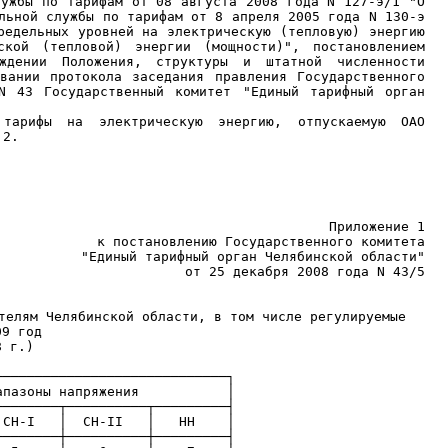
лужбы по тарифам от 08 августа 2008 года N 127-э/1 "О
льной службы по тарифам от 8 апреля 2005 года N 130-э
редельных уровней на электрическую (тепловую) энергию
кой (тепловой) энергии (мощности)", постановлением
дении Положения, структуры и штатной численности
вании протокола заседания правления Государственного
N 43 Государственный комитет "Единый тарифный орган
арифы на электрическую энергию, отпускаемую ОАО
 2.
Приложение 1
к постановлению Государственного комитета
"Единый тарифный орган Челябинской области"
от 25 декабря 2008 года N 43/5
телям Челябинской области, в том числе регулируемые
09 год
8 г.)
─────────────────────────────┐
│ Диапазоны напряжения │
──────┬──────────┬─────────┤
Н-II │ НН │
────────┼──────────┼─────────┤