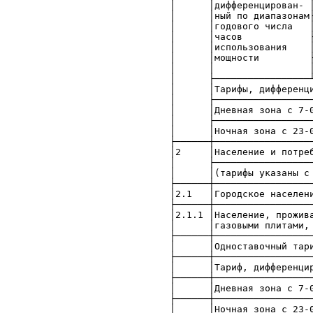
│ │дифференцирован- 
│ │ный по диапазонам├───
│ │годового числа │о
│ │часов ├───────────
│ │использования │о
│ │мощности ├─────────
│ │ │менее 4000
│ ├─────────────────┴───
│ │Тарифы, д
│ ├─────────────────────
│ │Дневная зона с 7
│ ├─────────────────────
│ │Ночная зона с 2
├──────┼─────────────────
│2 │Население 
│ ├─────────────────────
│ │(тариф
├──────┼─────────────────
│2.1 │Го
├──────┼─────────────────
│2.1.1 │Населен
│ │газовыми
├──────┼─────────────────
│ │Одноставочны
├──────┼─────────────────
│ │Тариф, ди
├──────┼─────────────────
│ │Дневная зона с 7
├──────┼─────────────────
│ │Ночная зона с 2