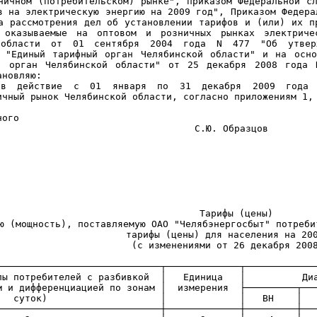
ничном (потребительском) рынке", приказом Федеральной с
в на электрическую энергию на 2009 год", Приказом Федера
а рассмотрения дел об установлении тарифов и (или) их п
 оказываемые на оптовом и розничных рынках электричес
 области от 01 сентября 2004 года N 477 "Об утверж
а "Единый тарифный орган Челябинской области" и на осно
й орган Челябинской области" от 25 декабря 2008 года 
ановляю:
в действие с 01 января по 31 декабря 2009 года т
ичный рынок Челябинской области, согласно приложениям 1,
ного
а С.Ю. Образцов
Тарифы (цены)
ю (мощность), поставляемую ОАО "Челябэнергосбыт" потреби
тарифы (цены) для населения на 20
(с изменениями от 26 декабря 200
─────────────────────────────┬─────────────┬────────────
(группы потребителей с разбивкой │ Единица 
дифференциацией по зонам │ измерения ├─────────┬────
) │ │ ВН │ СН-I │ С
─────────────────────────────┼─────────────┼─────────┼──