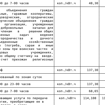
3-00 до 7-00 часов │ коп./кВт.ч │ 48,30│
─────────────────────────────┼─────────────┼─────────┼──
ческие объединения гражд
троительные, гаражные коопера
и), садоводческие, огороднич
 некоммерческие объединения гр
рческие организации, учрежде
и на добровольных началах 
ия ее членам в решении об
ально-хозяйственных задач вед
тва, огородничества и дачн
а. Объединенные хозяйствен
 граждан (погреба, сараи и 
), жилые зоны при воинских час
ельно-трудовых учреждения
ющиеся по общему счетчику на в
еся за счет прихожан религио
анизации. │ │
─────────────────────────────┼─────────────┼─────────┼──
й тариф │ коп./кВт.ч │ 137,30│ 137,
─────────────────────────────┼─────────────┼─────────┼──
фференцированный по зонам су
─────────────────────────────┼─────────────┼─────────┼──
-00 до 23-00 часов │ коп./кВт.ч │ 137,30│ 
─────────────────────────────┼─────────────┼─────────┼──
3-00 до 7-00 часов │ коп./кВт.ч │ 68,65│
─────────────────────────────┼─────────────┼─────────┼──
ающие услуги по передаче │ коп./кВтч │ 114,108 │ 11
ской энергии, приобретающие е