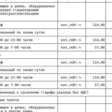
─────────────────────────────┼─────────────┼─────────┼──
ие, проживающее в домах, оборудо
ленном порядке стационарны
итами и электроотопительны
ановками │ │ 
─────────────────────────┼─────────────┼─────────┼───
й тариф │ коп./кВт.ч │ 114,00│ 114,
─────────────────────────┼─────────────┼─────────┼───
фференцированный по зонам су
─────────────────────────┼─────────────┼─────────┼───
-00 до 23-00 часов │ коп./кВт.ч │ 114,00│ 
─────────────────────────┼─────────────┼─────────┼───
3-00 до 7-00 часов │ коп./кВт.ч │ 57,00│
─────────────────────────────┼─────────────┼─────────┼──
льское население │
─────────────────────────┼─────────────┼─────────┼───
й тариф │ коп./кВт.ч │ 114,00│ 114,
─────────────────────────┼─────────────┼─────────┼───
фференцированный по зонам су
─────────────────────────┼─────────────┼─────────┼───
-00 до 23-00 часов │ коп./кВт.ч │ 114,00│ 
─────────────────────────┼─────────────┼─────────┼───
3-00 до 7-00 часов │ коп./кВт.ч │ 57,00│
─────────────────────────────┴─────────────┴─────────┼──
и, приравненные к населению (тарифы ука
─────────────────────────────┬─────────────┬─────────┼──
кие населенные пункты
─────────────────────────────┼─────────────┼─────────┼──
ие, проживающее в домах, оборудо
 плитами, и в других дома