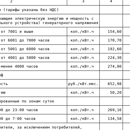
 │ 3 │ 4 │ 5 │
─────────────────────────────┴─────────────┼─────────┼──
отребители (тарифы указаны бе
───────────────────────────────────────────┼─────────┼──
, получающие электрическую энергию и 
лительного устройства) генераторного
┬────────────────────────────┬─────────────┼─────────┼──
ый │от 7001 и выше │ коп./кВт.
─────────────────┼─────────────┼─────────┼──────
ан- │от 6001 до 7000 часов │ коп./кВ
─────────────────────────┼─────────────┼─────────┼───
ла │от 5001 до 6000 часов │ коп./кВ
─────────────────┼─────────────┼─────────┼──────
я │от 4001 до 5000 часов │ коп./кВт
───────────────────┼─────────────┼─────────┼──────
4000 часов │ коп./кВт.ч │
─────────────────────────┼─────────────┼─────────┼───
ставочный тариф │ 
─────────────────────────┼─────────────┼─────────┼───
за мощность │руб./кВт.мес.
─────────────────────────┼─────────────┼─────────┼───
 за энергию │ коп./кВт.ч 
─────────────────────────┼─────────────┼─────────┼───
ифференцированные по зонам су
─────────────────────────┼─────────────┼─────────┼───
 с 7-00 до 23-00 часов │ коп./кВт
─────────────────────────┼─────────────┼─────────┼───
с 23-00 до 7-00 часов │ коп./кВт
─────────────────────────────┴─────────────┼─────────┼──
ие потребители, за исключением потр