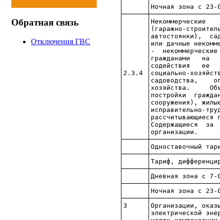
│ │Ночная зона с 2
├──────┼─────────────────
Обратная связь
│ │Некоммер
│ │(гаражно-с
│ │автостоянк
Отключения ГВС
│ │или дачные
│ │- некомме
│ │гражданам
│ │содейств
│2.3.4 │соци
│ │садоводс
│ │хозяйств
│ │постройки
│ │сооружения
│ │исправит
│ │рассчитыва
│ │Содержащи
│ │орг
├──────┼─────────────────
│ │Одноставочны
├──────┼─────────────────
│ │Тариф, ди
├──────┼─────────────────
│ │Дневная зона с 7
├──────┼─────────────────
│ │Ночная зона с 2
├──────┼─────────────────
│3 │Организации, оказыв
│ │электриче