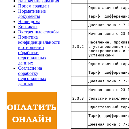
Важная информация
├──────┼─────────────────
Прием граждан
│ │Одноставочны
Нормативные
├──────┼─────────────────
документы
│ │Тариф, ди
├──────┼─────────────────
Наши дома
│ │Дневная зона с 7
Контакты
├──────┼─────────────────
Экстренные службы
│ │Ночная зона с 2
Политика
├──────┼─────────────────
конфиденциальности
│ │Население,
│2.3.2 │в уст
в отношении
│ │электропл
обработки
│ │уст
персональных
├──────┼─────────────────
данных
│ │Одноставочны
Согласие на
├──────┼─────────────────
│ │Тариф, ди
обработку
├──────┼─────────────────
персональных
│ │Дневная зона с 
данных
├──────┼─────────────────
│ │Ночная зона с 2
├──────┼─────────────────
│2.3.3 │Се
├──────┼─────────────────
│ │Одноставочны
├──────┼─────────────────
│ │Тариф, ди
├──────┼─────────────────
│ │Дневная зона с 
├──────┼─────────────────