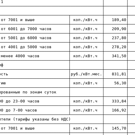
анных в пп. 1.1 
───────────────────────────────────────────┼─────────┼──
.1 │ │ │ 
─────────────────────────┬─────────────┼─────────┼───
от 7001 и выше │ коп./кВт.ч │ 189,40│ 15
─────────────────┼─────────────┼─────────┼──────
│от 6001 до 7000 часов │ коп./кВт.ч │ 209,90│
─────────────────────────┼─────────────┼─────────┼───
т 5001 до 6000 часов │ коп./кВт.ч │ 237,80│
─────────────────┼─────────────┼─────────┼──────
т 4001 до 5000 часов │ коп./кВт.ч │ 278,20│ 
───────────────────┼─────────────┼─────────┼──────
 часов │ коп./кВт.ч │ 341,50│ 263,7
─────────────────────────┼─────────────┼─────────┼───
ставочный тариф │ 
─────────────────────────┼─────────────┼─────────┼───
ощность │руб./кВт.мес.│ 831,81│ 592,
─────────────────────────┼─────────────┼─────────┼───
энергию │ коп./кВт.ч │ 56,30│ 60
─────────────────────────┼─────────────┼─────────┼───
ифференцированные по зонам су
─────────────────────────┼─────────────┼─────────┼───
-00 до 23-00 часов │ коп./кВт.ч │ 333,84│ 
─────────────────────────┼─────────────┼─────────┼───
-00 до 7-00 часов │ коп./кВт.ч │ 166,92│ 1
─────────────────────────────┴─────────────┼─────────┼──
ные потребители (тарифы указаны б
─────────────────────────┬─────────────┼─────────┼───
от 7001 и выше │ коп./кВт.ч │ 145,70│ 14
─────────────────┼─────────────┼─────────┼──────