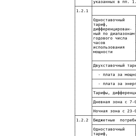
│ │указ
├──────┼─────────────────
│1.2
│ ├─────────────────┬───
│ │Одноставочный │
│ │тариф, ├───────────
│ │дифференцирован- 
│ │ный по диапазонам├───
│ │годового числа │о
│ │часов ├───────────
│ │использования │о
│ │мощности ├─────────
│ │ │менее 4000
│ ├─────────────────┴───
│ │Двух
│ ├─────────────────────
│ │ - плата за м
│ ├─────────────────────
│ │ - плата за 
│ ├─────────────────────
│ │Тарифы, д
│ ├─────────────────────
│ │Дневная зона с 7
│ ├─────────────────────
│ │Ночная зона с 23
├──────┼─────────────────
│1.2.2 │Бюджет
│ ├─────────────────┬───
│ │Одноставочный │
│ │тариф, ├───────────