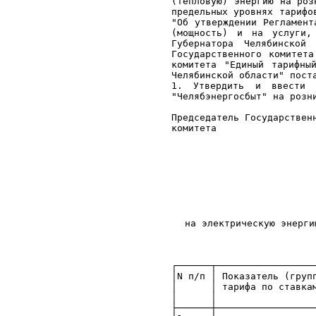
(тепловую) энергию на роз
предельных уровнях тарифо
"Об утверждении Регламент
(мощность) и на услуги,
Губернатора Челябинской
Государственного комитет
комитета "Единый тарифны
Челябинской области" пост
1. Утвердить и ввести 
"Челябэнергосбыт" на розн
Председатель Государствен
комитет
на электрическую энерги
┌──────┬─────────────────
│N п/п │ Показатель 
│ │ тарифа по ставкам и 
│ │ суток
├──────┼─────────────────