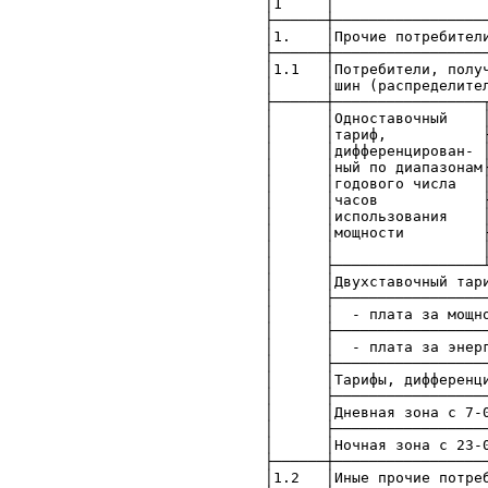
│1 │ 2
├──────┼─────────────────
│1. │Прочие п
├──────┼─────────────────
│1.1 │Потребители
│ │шин (распреде
├──────┼─────────────────
│ │Одноставочн
│ │тариф, ├───────────
│ │дифференциров
│ │ный по диапазонам├───
│ │годового чис
│ │часов ├───────────
│ │использовани
│ │мощности ├─────────
│ │ │менее 
│ ├─────────────────┴───
│ │Двух
│ ├─────────────────────
│ │ - плата 
│ ├─────────────────────
│ │ - плата
│ ├─────────────────────
│ │Тарифы, д
│ ├─────────────────────
│ │Дневная зона
│ ├─────────────────────
│ │Ночная зона 
├──────┼─────────────────
│1.2 │Иные проч